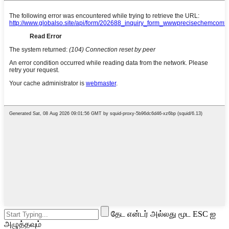
தேட என்டர் அல்லது மூட ESC ஐ
அழுத்தவும்