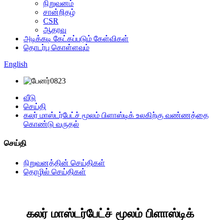
நிறுவனம்
சான்றிதழ்
CSR
ஆதரவு
அடிக்கடி கேட்கப்படும் கேள்விகள்
தொடர்பு கொள்ளவும்
English
வீடு
செய்தி
கலர் மாஸ்டர்பேட்ச் மூலம் பிளாஸ்டிக் உலகிற்கு வண்ணத்தை
கொண்டு வருதல்
செய்தி
நிறுவனத்தின் செய்திகள்
தொழில் செய்திகள்
கலர் மாஸ்டர்பேட்ச் மூலம் பிளாஸ்டிக்