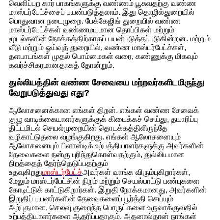
வெளிப்புற கார் பாகங்களுக்கு வண்ணம் பூசுவதற்கு வண்ண
மாஸ்டர்பேட்ச்சைப் பயன்படுத்தலாம். இது தொழில்துறையில்
பொதுவான நடைமுறை. பேக்கேஜிங் துறையில் வண்ண
மாஸ்டர்பேட்ச்கள் வண்ணமயமான தொப்பிகள் மற்றும்
மூடல்களின் நோக்கத்திற்காகப் பயன்படுத்தப்படுகின்றன. மற்றும்
வீடு மற்றும் ஓய்வுத் துறையில், வண்ண மாஸ்டர்பேட்ச்கள்,
தளபாடங்கள் முதல் பொம்மைகள் வரை, கண்ணுக்கு மிகவும்
கவர்ச்சிகரமானதாகத் தோன்றும்.
துல்லியத்தின் வண்ண சேவையை மற்றவர்களிடமிருந்து
வேறுபடுத்துவது எது?
ஆலோசனைக்கான எங்கள் திறன். எங்கள் வண்ண சேவைக்
குழு வாடிக்கையாளர்களுக்குக் கிடைக்கச் செய்து, தயாரிப்பு
திட்டமிடல் செயல்முறையின் தொடக்கத்திலிருந்தே
வழிகாட்டுதலை வழங்குகிறது. எங்கள் ஆலோசனையும்
ஆலோசனையும் பிளாஸ்டிக் உற்பத்தியாளர்களுக்கு அவர்களின்
தேவைகளை நன்கு புரிந்துகொள்வதற்கும், துல்லியமான
நிறத்தைத் தேர்ந்தெடுப்பதற்கும்
உதவுகிறது
மாஸ்டர்பேட்ச்
அவர்கள் வாங்க விரும்புகிறார்கள்,
மேலும் மாஸ்டர்பேட்சின் நிறம் மற்றும் செயல்பாட்டு பண்புகளை
கோடிட்டுக் காட்டுகிறார்கள். இறுதி நோக்கமானது, அவர்களின்
இறுதிப் பயனர்களின் தேவைகளைப் பூர்த்தி செய்யும்
அற்புதமான, செலவு குறைந்த பொருட்களை உருவாக்குவதில்
உற்பத்தியாளர்களை ஆதரிப்பதாகும். அதனால்தான் நாங்கள்