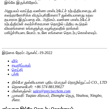
இங்கே இருக்கிறோம்.
அனுபவம் வாய்ந்த வண்ண மாஸ்டர்பேட்ச் உற்பத்தியாளருடன்
கலந்தாலோசிக்க விரும்புகிறீர்களா? துல்லியமானது உதவ
தயாராக இருப்பதை விட அதிகம். வண்ண மாஸ்டர்பேட்ச்
உற்பத்தியின் கவர்ச்சிகரமான தொழில் பற்றிய கூடுதல்
விவரங்களை உங்களுக்கு வழங்குவதில் நாங்கள்
மகிழ்ச்சியடைவோம். உடனே எங்களை தொடர்பு கொள்ளவும்.
இடுகை நேரம்: ஆகஸ்ட்-19-2022
வீடு
தயாரிப்புகள்
செய்தி
பற்றி
நிங்போ துல்லியமான புதிய பொருள் தொழில்நுட்பம் CO., LTD
தொலைபேசி:
+86 574 88139027
மின்னஞ்சல்:
sales@precisechem.com
முகவரி:
Tuqiao கிராமம், Zhonghe தெரு, Yinzhou, Ningbo,
சீனா.