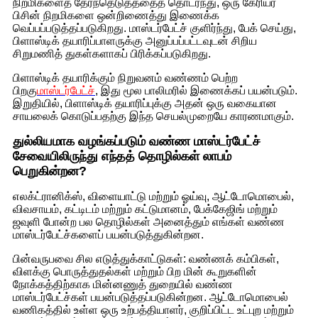
நிறமிகளைத் தேர்ந்தெடுத்ததைத் தொடர்ந்து, ஒரு கேரியர்
பிசின் நிறமிகளை ஒன்றிணைத்து இணைக்க
வெப்பப்படுத்தப்படுகிறது. மாஸ்டர்பேட்ச் குளிர்ந்து, பேக் செய்து,
பிளாஸ்டிக் தயாரிப்பாளருக்கு அனுப்பப்பட்டவுடன் சிறிய
சிறுமணித் துகள்களாகப் பிரிக்கப்படுகிறது.
பிளாஸ்டிக் தயாரிக்கும் நிறுவனம் வண்ணம் பெற்ற
பிறகு
மாஸ்டர்பேட்ச்
, இது மூல பாலிமரில் இணைக்கப் பயன்படும்.
இறுதியில், பிளாஸ்டிக் தயாரிப்புக்கு அதன் ஒரு வகையான
சாயலைக் கொடுப்பதற்கு இந்த செயல்முறையே காரணமாகும்.
துல்லியமாக வழங்கப்படும் வண்ண மாஸ்டர்பேட்ச்
சேவையிலிருந்து எந்தத் தொழில்கள் லாபம்
பெறுகின்றன?
எலக்ட்ரானிக்ஸ், விளையாட்டு மற்றும் ஓய்வு, ஆட்டோமொபைல்,
விவசாயம், கட்டிடம் மற்றும் கட்டுமானம், பேக்கேஜிங் மற்றும்
ஜவுளி போன்ற பல தொழில்கள் அனைத்தும் எங்கள் வண்ண
மாஸ்டர்பேட்ச்களைப் பயன்படுத்துகின்றன.
பின்வருபவை சில எடுத்துக்காட்டுகள்: வண்ணக் கம்பிகள்,
விளக்கு பொருத்துதல்கள் மற்றும் பிற மின் கூறுகளின்
நோக்கத்திற்காக மின்னணுத் துறையில் வண்ண
மாஸ்டர்பேட்ச்கள் பயன்படுத்தப்படுகின்றன. ஆட்டோமொபைல்
வணிகத்தில் உள்ள ஒரு உற்பத்தியாளர், குறிப்பிட்ட உட்புற மற்றும்