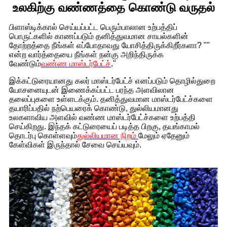
உலகிற்கு வண்ணத்தை கொண்டு வருதல்
பிளாஸ்டிக்கால் செய்யப்பட்ட பெரும்பாலான உற்பத்திப்
பொருட்களில் காணப்படும் தனித்துவமான சாயல்களின்
தோற்றத்தை நீங்கள் எப்போதாவது யோசித்திருக்கிறீர்களா? ""
என்ற வார்த்தையை நீங்கள் நன்கு அறிந்திருக்க
வேண்டும்
வண்ண மாஸ்டர்பேட்ச்
."
இக்கட்டுரையானது கலர் மாஸ்டர்பேட்ச் எனப்படும் தொழில்துறை
யோசனையுடன் இணைக்கப்பட்ட பரந்த அளவிலான
தலைப்புகளை உள்ளடக்கும். தனித்துவமான மாஸ்டர்பேட்ச்களை
தயாரிப்பதில் நற்பெயரைக் கொண்டு, துல்லியமானது
உலகளாவிய அளவில் வண்ண மாஸ்டர்பேட்ச்களை உற்பத்தி
செய்கிறது. இந்தக் கட்டுரையைப் படித்த பிறகு, தயங்காமல்
தொடர்பு கொள்ளவும்
துல்லியமான நிறம்
மேலும் ஏதேனும்
கேள்விகள் இருந்தால் சேவை செய்யவும்.