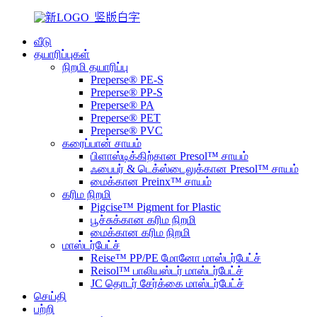
வீடு
தயாரிப்புகள்
நிறமி தயாரிப்பு
Preperse® PE-S
Preperse® PP-S
Preperse® PA
Preperse® PET
Preperse® PVC
கரைப்பான் சாயம்
பிளாஸ்டிக்கிற்கான Presol™ சாயம்
ஃபைபர் & டெக்ஸ்டைலுக்கான Presol™ சாயம்
மைக்கான Preinx™ சாயம்
கரிம நிறமி
Pigcise™ Pigment for Plastic
பூச்சுக்கான கரிம நிறமி
மைக்கான கரிம நிறமி
மாஸ்டர்பேட்ச்
Reise™ PP/PE மோனோ மாஸ்டர்பேட்ச்
Reisol™ பாலியஸ்டர் மாஸ்டர்பேட்ச்
JC தொடர் சேர்க்கை மாஸ்டர்பேட்ச்
செய்தி
பற்றி