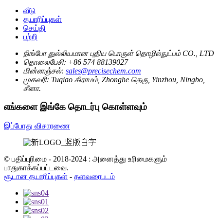
வீடு
தயாரிப்புகள்
செய்தி
பற்றி
நிங்போ துல்லியமான புதிய பொருள் தொழில்நுட்பம் CO., LTD
தொலைபேசி:
+86 574 88139027
மின்னஞ்சல்:
sales@precisechem.com
முகவரி:
Tuqiao கிராமம், Zhonghe தெரு, Yinzhou, Ningbo,
சீனா.
எங்களை இங்கே தொடர்பு கொள்ளவும்
இப்போது விசாரணை
© பதிப்புரிமை - 2018-2024 : அனைத்து உரிமைகளும்
பாதுகாக்கப்பட்டவை.
சூடான தயாரிப்புகள்
-
தளவரைபடம்