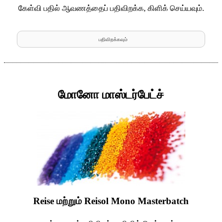
கேள்வி பதில் ஆவணத்தைப் பதிவிறக்க, கிளிக் செய்யவும்.
பதிவிறக்கவும்
மோனோ மாஸ்டர்பேட்ச்
Reise மற்றும் Reisol Mono Masterbatch