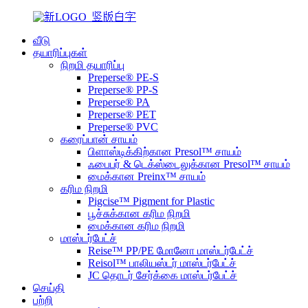
வீடு
தயாரிப்புகள்
நிறமி தயாரிப்பு
Preperse® PE-S
Preperse® PP-S
Preperse® PA
Preperse® PET
Preperse® PVC
கரைப்பான் சாயம்
பிளாஸ்டிக்கிற்கான Presol™ சாயம்
ஃபைபர் & டெக்ஸ்டைலுக்கான Presol™ சாயம்
மைக்கான Preinx™ சாயம்
கரிம நிறமி
Pigcise™ Pigment for Plastic
பூச்சுக்கான கரிம நிறமி
மைக்கான கரிம நிறமி
மாஸ்டர்பேட்ச்
Reise™ PP/PE மோனோ மாஸ்டர்பேட்ச்
Reisol™ பாலியஸ்டர் மாஸ்டர்பேட்ச்
JC தொடர் சேர்க்கை மாஸ்டர்பேட்ச்
செய்தி
பற்றி