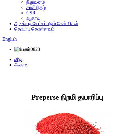
நிறுவனம்
சான்றிதழ்
CSR
ஆதரவு
அடிக்கடி கேட்கப்படும் கேள்விகள்
தொடர்பு கொள்ளவும்
English
வீடு
ஆதரவு
Preperse நிறமி தயாரிப்பு