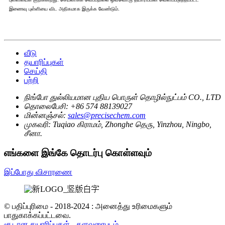
இணைவு புள்ளியை விட அதிகமாக இருக்க வேண்டும்.
வீடு
தயாரிப்புகள்
செய்தி
பற்றி
நிங்போ துல்லியமான புதிய பொருள் தொழில்நுட்பம் CO., LTD
தொலைபேசி:
+86 574 88139027
மின்னஞ்சல்:
sales@precisechem.com
முகவரி:
Tuqiao கிராமம், Zhonghe தெரு, Yinzhou, Ningbo,
சீனா.
எங்களை இங்கே தொடர்பு கொள்ளவும்
இப்போது விசாரணை
© பதிப்புரிமை - 2018-2024 : அனைத்து உரிமைகளும்
பாதுகாக்கப்பட்டவை.
சூடான தயாரிப்புகள்
-
தளவரைபடம்