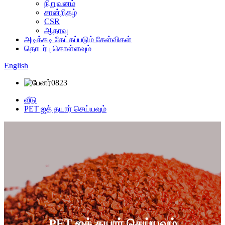
நிறுவனம்
சான்றிதழ்
CSR
ஆதரவு
அடிக்கடி கேட்கப்படும் கேள்விகள்
தொடர்பு கொள்ளவும்
English
வீடு
PET ஐத் தயார் செய்யவும்
PET ஐத் தயார் செய்யவும்