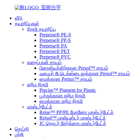
வீடு
தயாரிப்புகள்
நிறமி தயாரிப்பு
Preperse® PE-S
Preperse® PP-S
Preperse® PA
Preperse® PET
Preperse® PVC
கரைப்பான் சாயம்
பிளாஸ்டிக்கிற்கான Presol™ சாயம்
ஃபைபர் & டெக்ஸ்டைலுக்கான Presol™ சாயம்
மைக்கான Preinx™ சாயம்
கரிம நிறமி
Pigcise™ Pigment for Plastic
பூச்சுக்கான கரிம நிறமி
மைக்கான கரிம நிறமி
மாஸ்டர்பேட்ச்
Reise™ PP/PE மோனோ மாஸ்டர்பேட்ச்
Reisol™ பாலியஸ்டர் மாஸ்டர்பேட்ச்
JC தொடர் சேர்க்கை மாஸ்டர்பேட்ச்
செய்தி
பற்றி