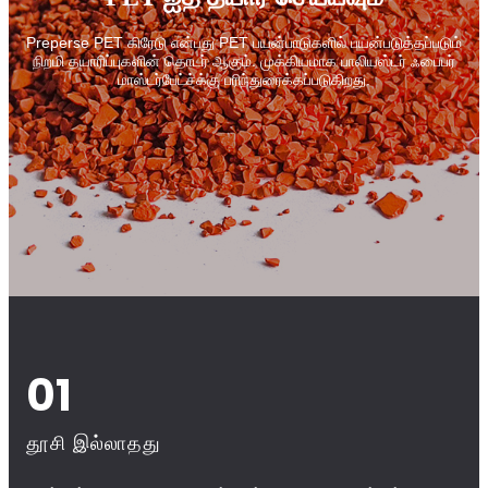
Preperse PET கிரேடு என்பது PET பயன்பாடுகளில் பயன்படுத்தப்படும்
நிறமி தயாரிப்புகளின் தொடர் ஆகும். முக்கியமாக பாலியஸ்டர் ஃபைபர்
மாஸ்டர்பேட்ச்க்கு பரிந்துரைக்கப்படுகிறது.
01
தூசி இல்லாதது