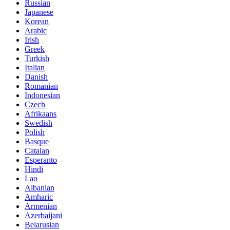
Russian
Japanese
Korean
Arabic
Irish
Greek
Turkish
Italian
Danish
Romanian
Indonesian
Czech
Afrikaans
Swedish
Polish
Basque
Catalan
Esperanto
Hindi
Lao
Albanian
Amharic
Armenian
Azerbaijani
Belarusian