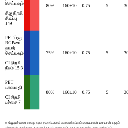
செய்யவும்
80%
160±10
0.75
5
3
சிஐ நிறமி
சிவப்பு
149
PET ப்ளூ
BGPயை
தயார்
75%
160±10
0.75
5
3
செய்யவும்
CI நிறமி
நீலம் 15:3
PET
பசுமை ஜி
80%
160±10
0.75
5
3
CI நிறமி
பச்சை 7
※ ஃப்யூஷன் புள்ளி என்பது நிறமி தயாரிப்புகளில் பயன்படுத்தப்படும் பாலியோலின் கேரியரின் உருகும்
புள்ளியைக் குறிக்கிறது. செயலாக்க வெப்பநிலை ஒவ்வொரு தயாரிப்பின் வெளிப்படுத்தப்பட்ட