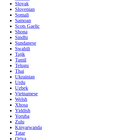
Slovak
Slovenian
Somali
Samoan
Scots Gaelic
Shona
Sindhi
Sundanese
Swahili
Tajik
Tamil
Telugu
Thai
Ukrainian
Urdu
Uzbek
Vietnamese
Welsh
Xhosa
Yiddish
Yoruba
Zulu
Kinyarwanda
Tatar
Oriya