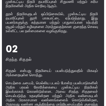
முன்கூட்டிய நிறமி தயாரிப்புகள் சிறுமணி மற்றும் கரிம
நிறமிகளின் அதிக செறிவு ஆகும்.
தூள் நிறமிகளுடன் ஒப்பிடுகையில், முன்கூட்டிய நிறமி
தயாரிப்புகள் தூசி மாசுபாட்டை ஏற்படுத்தாது. இது
பயனர்களுக்கு சுத்தமான மற்றும் பாதுகாப்பான உற்பத்தி
சூழல் மற்றும் கழிவுகளை அகற்றுவதற்கான குறைந்த செலவு
உள்ளிட்ட பல நன்மைகளை வழங்குகிறது.
02
சிறந்த சிதறல்
சிதறல் என்பது நிறமியைப் பயன்படுத்துவதில் மிகவும்
அக்கறையுள்ள சொத்து.
செயற்கை ஃபைபர், மெல்லிய படலம் போன்ற பயன்பாடுகளின்
அதிக பரவல் கோரிக்கையை முன்கூட்டிய நிறமிகள்
இலக்காகக் கொண்டுள்ளன. அவை சிறந்த சிதறலைச்
செயல்படுத்த உதவுகின்றன மற்றும் அதிக வலிமையுடன்
அதிக பிரகாசமான வண்ணங்களைக் கொடுக்கின்றன,
அதாவது வண்ண சூத்திரத்தை மாற்றியமைப்பதில் குறைந்த