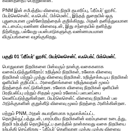
கவனத்தைப் பெற்றுள்ளன.
PNM இன் சமீபத்திய விளைவு நிறமி தயாரிப்பு, 'ப்ரீம்பர்' லூசிட்
பியர்லெசென்ட் எஃபெக்ட் பிக்மென்ட், இந்தத் துறையில் ஒரு
புதுமையான முன்னேற்றத்தைக் குறிக்கிறது. அதன் தனித்துவமான
கட்டமைப்பு வண்ண விளைவுடன், இது சந்தையில் தனித்து
நிற்கிறது, பல்வேறு பயன்பாடுகளுக்கு வண்ணமயமான
விருப்பங்களை வழங்குகிறது.
பகுதி 01 'ப்ரீம்பர்' லூசிட் பியர்லெசென்ட் எஃபெக்ட் பிக்மென்ட்
பொதுவான நிறமிகளை பின்வரும் நான்கு வகைகளாக
வகைப்படுத்துகிறோம்: உறிஞ்சும் நிறமிகள், உலோக விளைவு
நிறமிகள் மற்றும் முத்து விளைவு நிறமிகள். உறிஞ்சக்கூடிய நிறமிகள்
ஒளியின் குறிப்பிட்ட அலைநீளங்களை உறிஞ்சுவதன் மூலம்
நிறத்தைக் காட்டுகின்றன. உலோக விளைவு நிறமிகள் ஒளியின்
பிரதிபலிப்பு மற்றும் சிதறல் மூலம் உலோகப் பளபளப்பை
வெளிப்படுத்துகின்றன. பியர்லெசென்ட் விளைவு நிறமிகள் பல
அடுக்குகளின் குறுக்கீடு விளைவு மூலம் நிறத்தை அளிக்கின்றன.
மற்றும் PNM, அதன் சுயாதீனமாக உருவாக்கப்பட்ட
தொழில்நுட்பத்துடன், பாரம்பரிய நிறமிகளின் வரம்புகளை உடைத்து,
நிறமி உற்பத்தி தொழில்நுட்ப தளத்தில் நான்காவது வகை நிறமியை
உற்பத்தி செய்கிறது - 'ப்ரீம்பர்' தெளிவான முத்து முத்து விளைவு