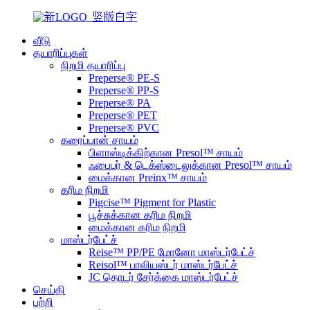
வீடு
தயாரிப்புகள்
நிறமி தயாரிப்பு
Preperse® PE-S
Preperse® PP-S
Preperse® PA
Preperse® PET
Preperse® PVC
கரைப்பான் சாயம்
பிளாஸ்டிக்கிற்கான Presol™ சாயம்
ஃபைபர் & டெக்ஸ்டைலுக்கான Presol™ சாயம்
மைக்கான Preinx™ சாயம்
கரிம நிறமி
Pigcise™ Pigment for Plastic
பூச்சுக்கான கரிம நிறமி
மைக்கான கரிம நிறமி
மாஸ்டர்பேட்ச்
Reise™ PP/PE மோனோ மாஸ்டர்பேட்ச்
Reisol™ பாலியஸ்டர் மாஸ்டர்பேட்ச்
JC தொடர் சேர்க்கை மாஸ்டர்பேட்ச்
செய்தி
பற்றி