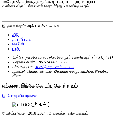
பல்வேறு தொழில்களுக்கு மிகவும் மாறுபட்ட மற்றும் மாறுபட்ட
வண்ண விருப்பங்களைத் தொடர்ந்து கொண்டு வரும்.
இடுகை நேரம்: அக்டோபர்-23-2024
வீடு
தயாரிப்புகள்
செய்தி
பற்றி
நிங்போ துல்லியமான புதிய பொருள் தொழில்நுட்பம் CO., LTD
தொலைபேசி:
+86 574 88139027
மின்னஞ்சல்:
sales@precisechem.com
முகவரி:
Tuqiao கிராமம், Zhonghe தெரு, Yinzhou, Ningbo,
சீனா.
எங்களை இங்கே தொடர்பு கொள்ளவும்
இப்போது விசாரணை
© பதிப்புரிமை - 2018-2024 : அனைத்து உரிமைகளும்