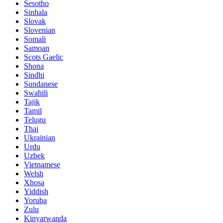
Sesotho
Sinhala
Slovak
Slovenian
Somali
Samoan
Scots Gaelic
Shona
Sindhi
Sundanese
Swahili
Tajik
Tamil
Telugu
Thai
Ukrainian
Urdu
Uzbek
Vietnamese
Welsh
Xhosa
Yiddish
Yoruba
Zulu
Kinyarwanda