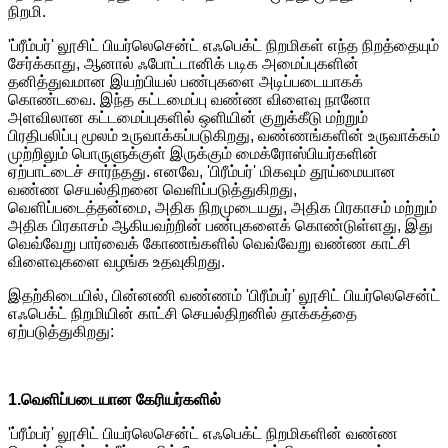
நிறமி.
'ப்ரீம்பர்' லூசிட் பியர்லெசென்ட் எஃபெக்ட் நிறமிகள் எந்த நிறத்தையும்
சேர்க்காது, ஆனால் ஃபோட்டானிக் படிக அமைப்புகளின்
தனித்துவமான இயற்பியல் பண்புகளை அடிப்படையாகக்
கொண்டவை. இந்த கட்டமைப்பு வண்ண விளைவு நானோ
அளவிலான கட்டமைப்புகளில் ஒளியின் குறுக்கீடு மற்றும்
பிரதிபலிப்பு மூலம் உருவாக்கப்படுகிறது, வண்ணங்களின் உருவாக்கம்
முற்றிலும் பொருளுக்குள் இருக்கும் மைக்ரோஸ்பியர்களின்
ஏற்பாட்டைச் சார்ந்தது. எனவே, 'பிரீம்பர்' மிகவும் தூய்மையான
வண்ண செயல்திறனை வெளிப்படுத்துகிறது,
வெளிப்படைத்தன்மை, அதிக நிறமுடையது, அதிக பிரகாசம் மற்றும்
அதிக பிரகாசம் ஆகியவற்றின் பண்புகளைக் கொண்டுள்ளது, இது
வெவ்வேறு பார்வைக் கோணங்களில் வெவ்வேறு வண்ண காட்சி
விளைவுகளை வழங்க உதவுகிறது.
இதற்கிடையில், பின்னணி வண்ணம் 'பிரீம்பர்' லூசிட் பியர்லெசென்ட்
எஃபெக்ட் நிறமியின் காட்சி செயல்திறனில் தாக்கத்தை
ஏற்படுத்துகிறது:
1.
வெளிப்படையான கேரியர்களில்
'ப்ரீம்பர்' லூசிட் பியர்லெசென்ட் எஃபெக்ட் நிறமிகளின் வண்ண