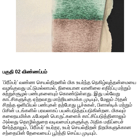
பகுதி 02 விண்ணப்பம்
'பிரீம்பர்' வண்ண செயல்திறனில் மிக உயர்ந்த நெகிழ்வுத்தன்மையை
வழங்குவது மட்டுமல்லாமல், நிலையான வானிலை எதிர்ப்பு மற்றும்
சுற்றுச்சூழல் பண்புகளையும் கொண்டுள்ளது. இது பல்வேறு
காட்சிகளுக்கு ஏற்றவாறு மாற்றியமைக்க முடியும், மேலும் அதன்
சிறந்த ஒளியியல் பண்புகள் தற்போது பூச்சுகள், பிளாஸ்டிக் மற்றும்
பிசின் படங்களில் பரவலாகப் பயன்படுத்தப்படுகின்றன. மிகவும்
கலைநயமிக்க ஃபேஷன் பொருட்களைக் காட்சிப்படுத்தினாலும்
அல்லது தொழில்துறை வடிவமைப்புகளுக்கு அதிக மதிப்பைச்
சேர்த்தாலும், 'பிரீம்பர்' உயர்தர, உயர் செயல்திறன் நிறமிகளுக்கான
சந்தையின் தேவையைப் பூர்த்தி செய்ய முடியும்.