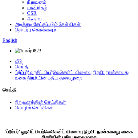
நிறுவனம்
சான்றிதழ்
CSR
ஆதரவு
அடிக்கடி கேட்கப்படும் கேள்விகள்
தொடர்பு கொள்ளவும்
English
வீடு
செய்தி
'ப்ரீம்பர்' லூசிட் பியர்லெசென்ட் விளைவு நிறமி: நான்காவது
வகை நிறமியின் புதிய தலைமுறை
செய்தி
நிறுவனத்தின் செய்திகள்
தொழில் செய்திகள்
'ப்ரீம்பர்' லூசிட் பியர்லெசென்ட் விளைவு நிறமி: நான்காவது வகை
நிறமியின் புதிய தலைமுறை