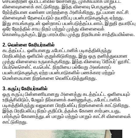
செயல்திறன் ஒப்பீட்டளவில் லேசானது, முக்கியமாக மாறுபட்ட
விளைவுகளைக் காட்டுகிறது. இந்த விளைவு பொருளுக்கு
நேர்த்தியான வண்ண மாற்றத்தை அளிக்கிறது, நுட்பமான காட்சி
விளைவுகள் தேவைப்படும் தயாரிப்பு பயன்பாடுகளுக்கு ஏற்றது.
இது சாயங்களுடன் ஒன்றாகப் பயன்படுத்தப்படலாம், இறுதி தயாரிப்பு
ஒரே நேரத்தில் சாய நிறம் மற்றும் முத்து விளைவைக்
கொண்டிருக்கும், இது பாரம்பரிய முத்து நிறமியால் சாத்தியமில்லை.
2. வெள்ளை கேரியர்களில்
கடத்தப்பட்ட ஒளியானது ஃபோட்டானிக் படிகத்திலிருந்து
பிரதிபலித்த ஒளியில் குறுக்கிடுகிறது, இது ஒரு தனித்துவமான
முத்து விளைவை உருவாக்குகிறது. இந்த விளைவு 'பிரீம்பர்' லூசிட்
பியர்லெசென்ட் எஃபெக்ட் நிறமியை பல்வேறு அலங்காரப்
பயன்பாடுகளுக்கு ஏற்ற பயன்பாடுகளில் பணக்கார மற்றும்
மென்மையான நிறங்களை வெளிப்படுத்துகிறது.
3. கருப்பு கேரியர்களில்
ஒரு கருப்பு பின்னணியானது அனைத்து கடத்தப்பட்ட ஒளியையும்
உறிஞ்சிவிடும், மேலும் நிர்வாணக் கண்ணுக்கு, ஃபோட்டானிக்
படிகத்திலிருந்து வலுவான பிரதிபலிப்பு நிறங்களைக் காட்டுகிறது.
இந்த பிரதிபலிப்பு நிறம் குறிப்பிடத்தக்க கோண சார்புடையது,
பார்க்கும் கோணத்துடன் மாறும் மற்றும் மாறும் காட்சி விளைவைக்
காட்டுகிறது.